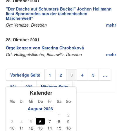
28. Oktober 2001
"Der Drache auf Schusters Buckel" Jochen Heilmann
liest Spannendes aus der tschechischen
Märchenwelt"
Ort: Yenidze, Dresden
mehr
28. Oktober 2001
Orgelkonzert von Katerina Chroboková
Ort: Heiliggeistkirche, Blasewitz, Dresden
mehr
Vorherige Seite
1
2
3
4
5
…
221
222
Nächste Seite
Kalender
Mo
Di
Mi
Do
Fr
Sa
So
August 2026
1
2
3
4
5
6
7
8
9
10
11
12
13
14
15
16