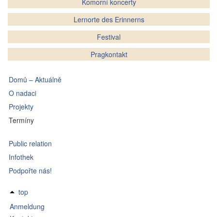
Komorní koncerty
Lernorte des Erinnerns
Festival
Pragkontakt
Domů – Aktuálně
O nadaci
Projekty
Termíny
Public relation
Infothek
Podpořte nás!
top
Anmeldung